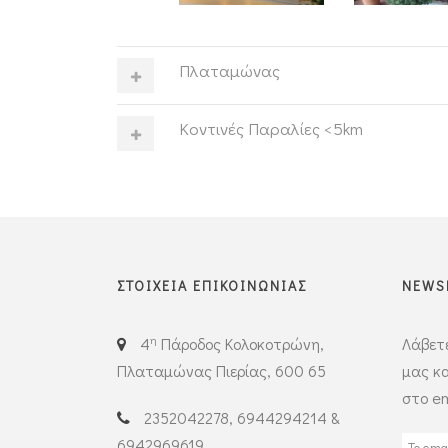
Πλαταμώνας
Κοντινές Παραλίες <5km
ΣΤΟΙΧΕΙΑ ΕΠΙΚΟΙΝΩΝΙΑΣ
NEWS
η
4
Πάροδος Κολοκοτρώνη,
Λάβετε
Πλαταμώνας Πιερίας, 600 65
μας κα
στο em
2352042278, 6944294214 &
6942969619