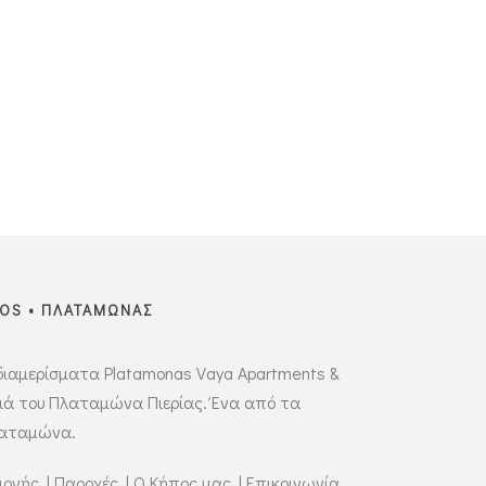
IOS • ΠΛΑΤΑΜΩΝΑΣ
διαμερίσματα Platamonas Vaya Apartments &
διά του Πλαταμώνα Πιερίας. Ένα από τα
λαταμώνα.
μονής
|
Παροχές
|
Ο Κήπος μας
|
Επικοινωνία