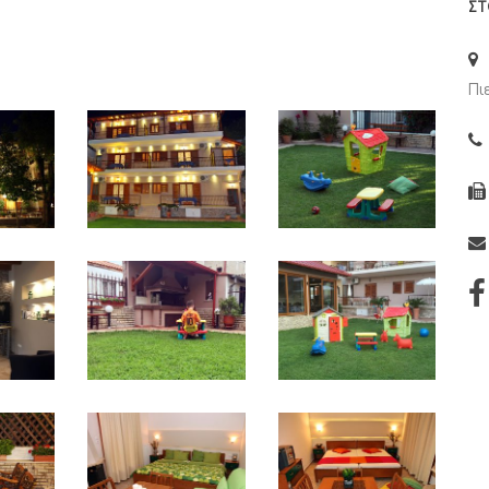
ΣΤ
Πι