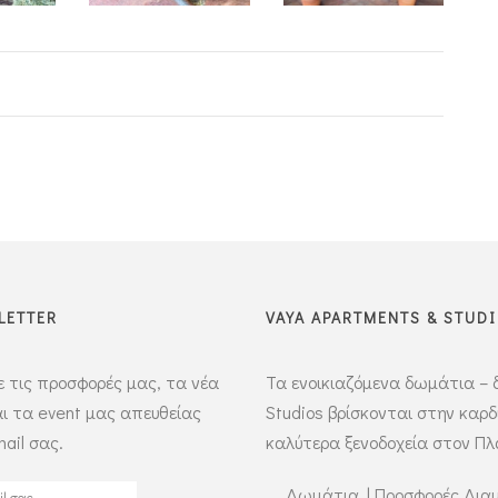
LETTER
VAYA APARTMENTS & STUD
 τις προσφορές μας, τα νέα
Τα ενοικιαζόμενα δωμάτια – 
ι τα event μας απευθείας
Studios βρίσκονται στην καρ
ail σας.
καλύτερα ξενοδοχεία στον Π
Δωμάτια
|
Προσφορές Δια