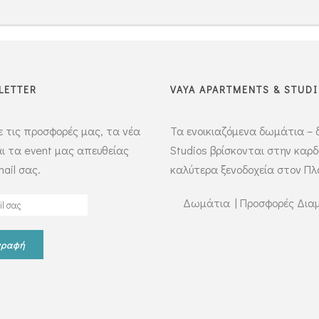
LETTER
VAYA APARTMENTS & STUD
 τις προσφορές μας, τα νέα
Τα ενοικιαζόμενα δωμάτια – 
ι τα event μας απευθείας
Studios βρίσκονται στην καρ
ail σας.
καλύτερα ξενοδοχεία στον Π
Δωμάτια
|
Προσφορές Δια