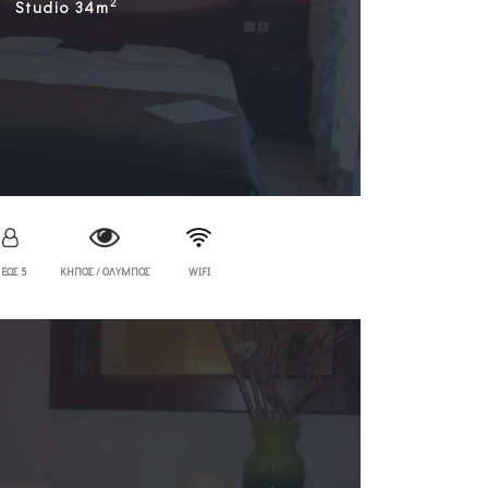
2
Studio 34m
 ΕΩΣ 5
ΚΗΠΟΣ / ΟΛΥΜΠΟΣ
WIFI