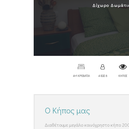
Δίχωρο Δωμάτι
4+1 ΚΡΕΒΑΤΙΑ
4 ΕΩΣ 6
ΚΗΠΟΣ
Ο Κήπος μας
Διαθέτουμε μεγάλο κοινόχρηστο κήπο 20