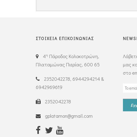
ΣΤΟΙΧΕΙΑ ΕΠΙΚΟΙΝΩΝΙΑΣ
NEWS
η
4
Πάροδος Κολοκοτρώνη,
Λάβετε
Πλαταμώνας Πιερίας, 600 65
μας κα
στο em
2352042278, 6944294214 &
6942969619
2352042278
gplatamon@gmail.com