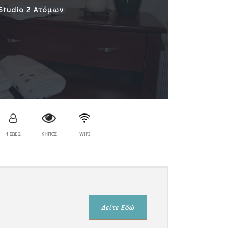
Studio 2 Ατόμων
1 ΕΩΣ 2
ΚΗΠΟΣ
WIFI
Δείτε Εδώ