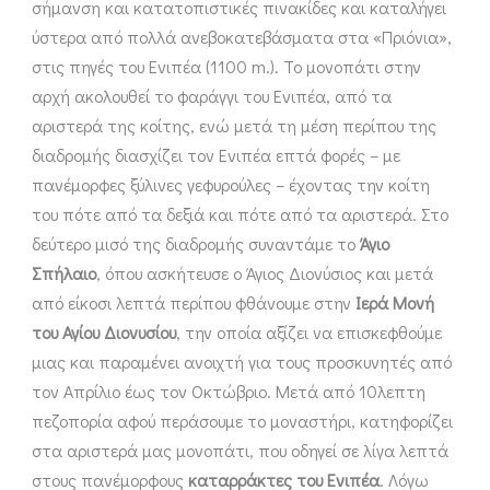
σήμανση και κατατοπιστικές πινακίδες και καταλήγει
ύστερα από πολλά ανεβοκατεβάσματα στα «Πριόνια»,
στις πηγές του Ενιπέα (1100 m.). Το μονοπάτι στην
αρχή ακολουθεί το φαράγγι του Ενιπέα, από τα
αριστερά της κοίτης, ενώ μετά τη μέση περίπου της
διαδρομής διασχίζει τον Ενιπέα επτά φορές – με
πανέμορφες ξύλινες γεφυρούλες – έχοντας την κοίτη
του πότε από τα δεξιά και πότε από τα αριστερά. Στο
δεύτερο μισό της διαδρομής συναντάμε το
Άγιο
Σπήλαιο
, όπου ασκήτευσε ο Άγιος Διονύσιος και μετά
από είκοσι λεπτά περίπου φθάνουμε στην
Ιερά Μονή
του Αγίου Διονυσίου
, την οποία αξίζει να επισκεφθούμε
μιας και παραμένει ανοιχτή για τους προσκυνητές από
τον Απρίλιο έως τον Οκτώβριο. Μετά από 10λεπτη
πεζοπορία αφού περάσουμε το μοναστήρι, κατηφορίζει
στα αριστερά μας μονοπάτι, που οδηγεί σε λίγα λεπτά
στους πανέμορφους
καταρράκτες του Ενιπέα
. Λόγω